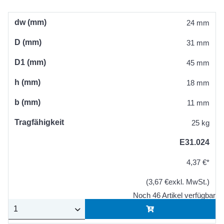
dw (mm)
24 mm
D (mm)
31 mm
D1 (mm)
45 mm
h (mm)
18 mm
b (mm)
11 mm
Tragfähigkeit
25 kg
E31.024
4,37 €*
(3,67 €exkl. MwSt.)
Noch 46 Artikel verfügbar