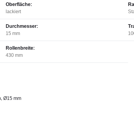
Oberfläche:
Ra
lackiert
St
Durchmesser:
Tr
15 mm
10
Rollenbreite:
430 mm
ln, Ø15 mm