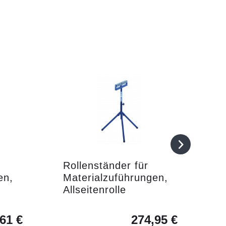
Rollenständer für
R
en,
Materialzuführungen,
M
Allseitenrolle
V
61 €
274,95 €