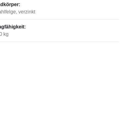
dkörper:
ahlfelge, verzinkt
agfähigkeit:
0 kg