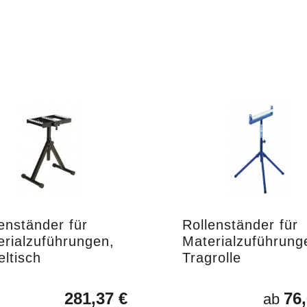
enständer für
Rollenständer für
erialzuführungen,
Materialzuführung
ltisch
Tragrolle
281,37 €
76,
ab