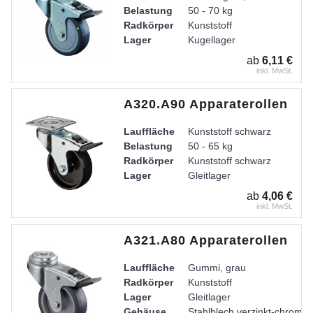
Belastung
50 - 70 kg
Radkörper
Kunststoff
Lager
Kugellager
ab
6,11 €
inkl. MwSt.
A320.A90 Apparaterollen
Lauffläche
Kunststoff schwarz
Belastung
50 - 65 kg
Radkörper
Kunststoff schwarz
Lager
Gleitlager
Gehäuse
Stahlblech verzinkt-chromati
ab
4,06 €
inkl. MwSt.
A321.A80 Apparaterollen
Lauffläche
Gummi, grau
Radkörper
Kunststoff
Lager
Gleitlager
Gehäuse
Stahlblech verzinkt-chromati