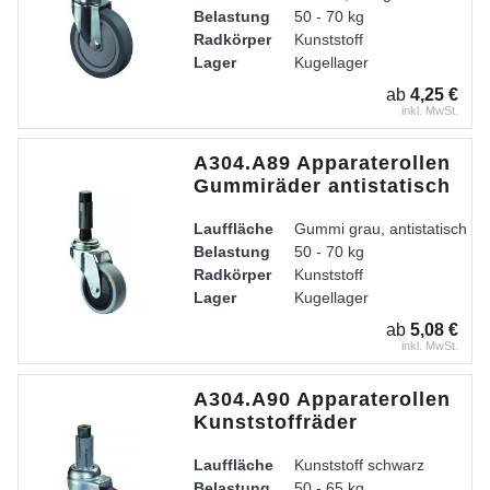
Belastung
50 - 70 kg
Radkörper
Kunststoff
Lager
Kugellager
Gehäuse
Stahlblech verzinkt-chromati
ab
4,25 €
inkl. MwSt.
A304.A89 Apparaterollen
Gummiräder antistatisch
Lauffläche
Gummi grau, antistatisch
Belastung
50 - 70 kg
Radkörper
Kunststoff
Lager
Kugellager
ab
5,08 €
inkl. MwSt.
A304.A90 Apparaterollen
Kunststoffräder
Lauffläche
Kunststoff schwarz
Belastung
50 - 65 kg