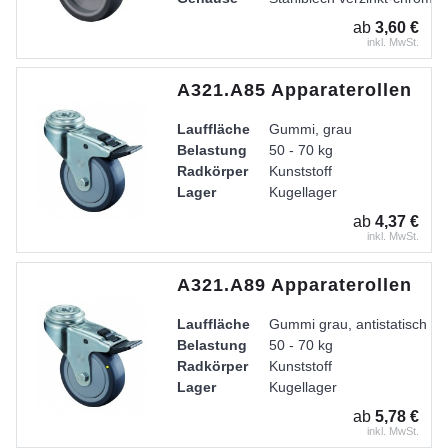
ab
3,60 €
inkl. MwSt.
A321.A85 Apparaterollen
Lauffläche
Gummi, grau
Belastung
50 - 70 kg
Radkörper
Kunststoff
Lager
Kugellager
Gehäuse
Stahlblech verzinkt-chromati
ab
4,37 €
inkl. MwSt.
A321.A89 Apparaterollen
Lauffläche
Gummi grau, antistatisch
Belastung
50 - 70 kg
Radkörper
Kunststoff
Lager
Kugellager
ab
5,78 €
inkl. MwSt.