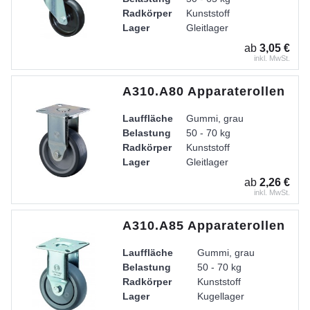
Radkörper
Kunststoff
Lager
Gleitlager
Gehäuse
Stahlblech verzinkt-chromati
ab
3,05 €
inkl. MwSt.
A310.A80 Apparaterollen
Lauffläche
Gummi, grau
Belastung
50 - 70 kg
Radkörper
Kunststoff
Lager
Gleitlager
Gehäuse
Stahlblech verzinkt-chromati
ab
2,26 €
inkl. MwSt.
A310.A85 Apparaterollen
Lauffläche
Gummi, grau
Belastung
50 - 70 kg
Radkörper
Kunststoff
Lager
Kugellager