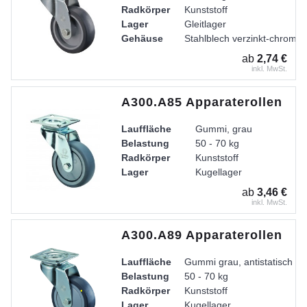
Radkörper
Kunststoff
Lager
Gleitlager
Gehäuse
Stahlblech verzinkt-chromati
ab
2,74 €
inkl. MwSt.
A300.A85 Apparaterollen
Lauffläche
Gummi, grau
Belastung
50 - 70 kg
Radkörper
Kunststoff
Lager
Kugellager
Gehäuse
Gabel aus Stahlblech
ab
3,46 €
inkl. MwSt.
A300.A89 Apparaterollen
Lauffläche
Gummi grau, antistatisch
Belastung
50 - 70 kg
Radkörper
Kunststoff
Lager
Kugellager