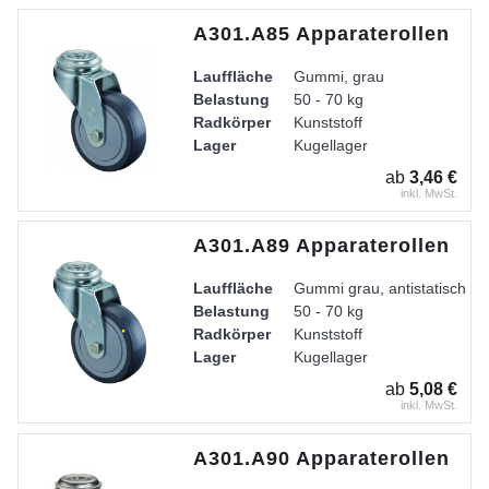
A301.A85 Apparaterollen
Lauffläche
Gummi, grau
Belastung
50 - 70 kg
Radkörper
Kunststoff
Lager
Kugellager
Gehäuse
Stahlblech verzinkt-chromati
ab
3,46 €
inkl. MwSt.
A301.A89 Apparaterollen
Lauffläche
Gummi grau, antistatisch
Belastung
50 - 70 kg
Radkörper
Kunststoff
Lager
Kugellager
ab
5,08 €
inkl. MwSt.
A301.A90 Apparaterollen