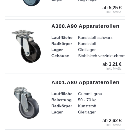
ab
5,25 €
inkl. MwSt.
A300.A90 Apparaterollen
Lauffläche
Kunststoff schwarz
Radkörper
Kunststoff
Lager
Gleitlager
Gehäuse
Stahlblech verzinkt-chromati
ab
3,21 €
inkl. MwSt.
A301.A80 Apparaterollen
Lauffläche
Gummi, grau
Belastung
50 - 70 kg
Radkörper
Kunststoff
Lager
Gleitlager
Gehäuse
Stahlblech verzinkt-chromati
ab
2,62 €
inkl. MwSt.