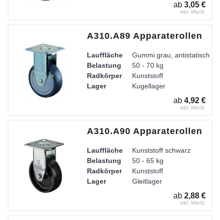
Gehäuse
Gabel aus Stahlblech
ab
3,05 €
inkl. MwSt.
A310.A89 Apparaterollen
Lauffläche
Gummi grau, antistatisch
Belastung
50 - 70 kg
Radkörper
Kunststoff
Lager
Kugellager
ab
4,92 €
inkl. MwSt.
A310.A90 Apparaterollen
Lauffläche
Kunststoff schwarz
Belastung
50 - 65 kg
Radkörper
Kunststoff
Lager
Gleitlager
Gehäuse
Stahlblech verzinkt-chromati
ab
2,88 €
inkl. MwSt.