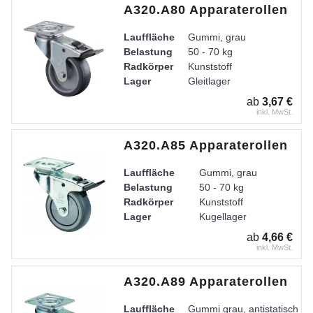
A320.A80 Apparaterollen
Lauffläche
Gummi, grau
Belastung
50 - 70 kg
Radkörper
Kunststoff
Lager
Gleitlager
Gehäuse
Stahlblech verzinkt-chromati
ab
3,67 €
inkl. MwSt.
A320.A85 Apparaterollen
Lauffläche
Gummi, grau
Belastung
50 - 70 kg
Radkörper
Kunststoff
Lager
Kugellager
Gehäuse
Gabel aus Stahlblech
ab
4,66 €
inkl. MwSt.
A320.A89 Apparaterollen
Lauffläche
Gummi grau, antistatisch