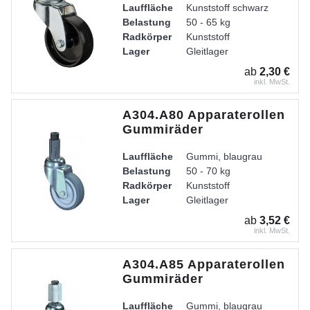
Lauffläche
Kunststoff schwarz
Belastung
50 - 65 kg
Radkörper
Kunststoff
Lager
Gleitlager
Gehäuse
Stahlblech verzinkt-chromati
ab
2,30 €
inkl. MwSt.
A304.A80 Apparaterollen
Gummiräder
Lauffläche
Gummi, blaugrau
Belastung
50 - 70 kg
Radkörper
Kunststoff
Lager
Gleitlager
Gehäuse
Stahlblech verzinkt-chromati
ab
3,52 €
inkl. MwSt.
A304.A85 Apparaterollen
Gummiräder
Lauffläche
Gummi, blaugrau