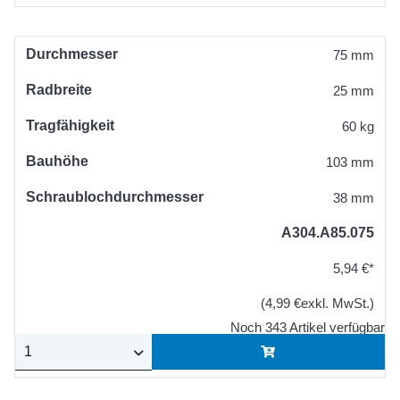
Durchmesser
75 mm
Radbreite
25 mm
Tragfähigkeit
60 kg
Bauhöhe
103 mm
Schraublochdurchmesser
38 mm
A304.A85.075
5,94 €*
(4,99 €exkl. MwSt.)
Noch 343 Artikel verfügbar