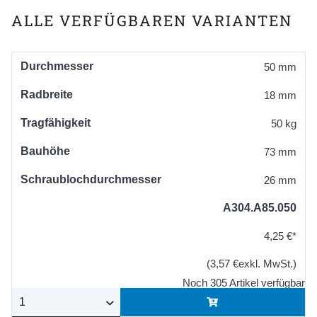
ALLE VERFÜGBAREN VARIANTEN
Durchmesser
50 mm
Radbreite
18 mm
Tragfähigkeit
50 kg
Bauhöhe
73 mm
Schraublochdurchmesser
26 mm
A304.A85.050
4,25 €*
(3,57 €exkl. MwSt.)
Noch 305 Artikel verfügbar