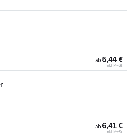
5,44 €
ab
inkl. MwSt.
er
6,41 €
ab
inkl. MwSt.