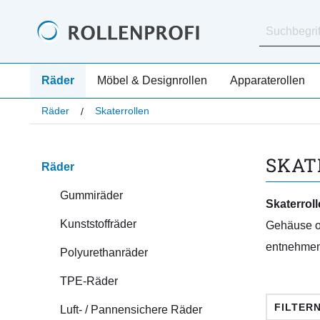
Räder
Möbel & Designrollen
Apparaterollen
Räder
Skaterrollen
SKAT
Räder
Gummiräder
Skaterrol
Kunststoffräder
Gehäuse o
entnehmen 
Polyurethanräder
TPE-Räder
FILTER
Luft- / Pannensichere Räder