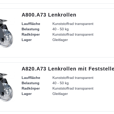
A800.A73 Lenkrollen
Lauffläche
Kunststoffrad transparent
Belastung
40 - 50 kg
Radkörper
Kunststoffrad transparent
Lager
Gleitlager
Gehäuse
Stahlblechgehäuse verchromt
A820.A73 Lenkrollen mit Feststell
Lauffläche
Kunststoffrad transparent
Belastung
40 - 50 kg
Radkörper
Kunststoffrad transparent
Lager
Gleitlager
Gehäuse
Stahlblechgehäuse verchromt