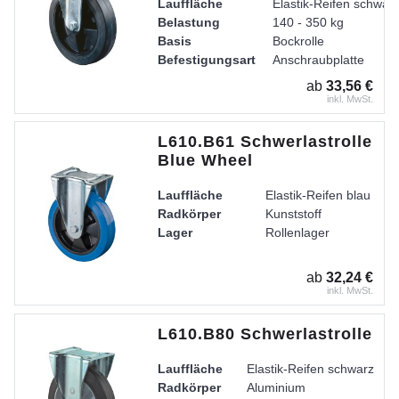
Lauffläche
Elastik-Reifen schwar
Belastung
140 - 350 kg
Basis
Bockrolle
Befestigungsart
Anschraubplatte
Radkörper
Kunststoff
ab
33,56 €
Lager
Rollenlager
inkl. MwSt.
L610.B61 Schwerlastrolle
Blue Wheel
Lauffläche
Elastik-Reifen blau
Radkörper
Kunststoff
Lager
Rollenlager
ab
32,24 €
inkl. MwSt.
L610.B80 Schwerlastrolle
Lauffläche
Elastik-Reifen schwarz
Radkörper
Aluminium