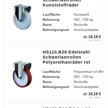
Schwerlastrollen
Kunststoffräder
Lauffläche
Kunststoff
Belastung
300 - 700 kg
Basis
Bockrolle
Befestigungsart
Anschraubplatte
Radkörper
Kunststoff
ab
18,16 €
Lager
Edelstahl-Rollenlager
inkl. MwSt.
Gehäuse
Gabel aus Edelstahl, 
HS110.B28 Edelstahl
Schwerlastrollen
Polyurethanräder rot
Lauffläche
Polyurethan rot 98+ /
Belastung
300 - 700 kg
Basis
Bockrolle
Befestigungsart
Anschraubplatte
Radkörper
Kunststoff
ab
18,16 €
Lager
Edelstahl-Rollenlager
inkl. MwSt.
Gehäuse
Gabel aus Edelstahl, 