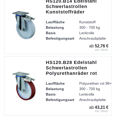
HS120.B14 Edelstahl
Schwerlastrollen
Kunststoffräder
Lauffläche
Kunststoff
Belastung
300 - 700 kg
Basis
Lenkrolle
Befestigungsart
Anschraubplatte
Radkörper
Kunststoff
ab
52,76 €
Lager
Edelstahl-Rollenlager
inkl. MwSt.
Gehäuse
Gabel aus Edelstahl, 
HS120.B28 Edelstahl
Schwerlastrollen
Polyurethanräder rot
Lauffläche
Polyurethan rot 98+ /
Belastung
300 - 700 kg
Basis
Lenkrolle
Befestigungsart
Anschraubplatte
Radkörper
Kunststoff
ab
43,21 €
Lager
Edelstahl-Rollenlager
inkl. MwSt.
Gehäuse
Gabel aus Edelstahl, 