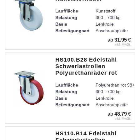
Lauffläche
Kunststoff
Belastung
300 - 700 kg
Basis
Lenkrolle
Befestigungsart
Anschraubplatte
Radkörper
Kunststoff
ab
31,95 €
Lager
Edelstahl-Rollenlager
inkl. MwSt.
Gehäuse
Gabel aus Edelstahl, 
HS100.B28 Edelstahl
Schwerlastrollen
Polyurethanräder rot
Lauffläche
Polyurethan rot 98+ /
Belastung
300 - 700 kg
Basis
Lenkrolle
Befestigungsart
Anschraubplatte
Radkörper
Kunststoff
ab
48,79 €
Lager
Edelstahl-Rollenlager
inkl. MwSt.
Gehäuse
Gabel aus Edelstahl, 
HS110.B14 Edelstahl