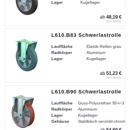
Lager
Kugellager
ab
48,19 €
inkl. MwSt.
L610.B83 Schwerlastrolle
Lauffläche
Elastik-Reifen grau
Radkörper
Aluminium
Lager
Kugellager
ab
51,23 €
inkl. MwSt.
L610.B90 Schwerlastrolle
Lauffläche
Guss-Polyurethan 95+/-3 Sh
Radkörper
Aluminium
Lager
Kugellager
Gehäuse
Stahlblech verzinkt-chromati
ab
54,60 €