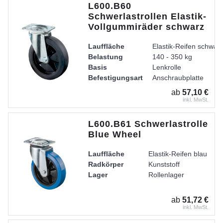
L600.B60
Schwerlastrollen Elastik-
Vollgummiräder schwarz
Lauffläche
Elastik-Reifen schwar
Belastung
140 - 350 kg
Basis
Lenkrolle
Befestigungsart
Anschraubplatte
Radkörper
Kunststoff
ab
57,10 €
Lager
Rollenlager
inkl. MwSt.
Gehäuse
Stahlblech verzinkt-ch
L600.B61 Schwerlastrolle
Blue Wheel
Lauffläche
Elastik-Reifen blau
Radkörper
Kunststoff
Lager
Rollenlager
ab
51,72 €
inkl. MwSt.