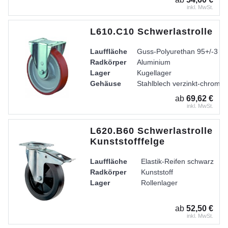
inkl. MwSt.
L610.C10 Schwerlastrolle
Lauffläche
Guss-Polyurethan 95+/-3 Sh
Radkörper
Aluminium
Lager
Kugellager
Gehäuse
Stahlblech verzinkt-chromati
ab
69,62 €
inkl. MwSt.
L620.B60 Schwerlastrolle
Kunststofffelge
Lauffläche
Elastik-Reifen schwarz
Radkörper
Kunststoff
Lager
Rollenlager
ab
52,50 €
inkl. MwSt.