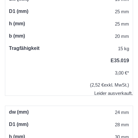
D1 (mm)
25 mm
h (mm)
25 mm
b (mm)
20 mm
Tragfähigkeit
15 kg
E35.019
3,00 €*
(2,52 €exkl. MwSt.)
Leider ausverkauft.
dw (mm)
24 mm
D1 (mm)
28 mm
h (mm)
30 mm