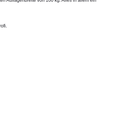
n Auflagenbreite von 100 kg. Alles in allem ein
ofi.