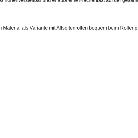
 höhenverstellbar und erlaubt eine Flächenlast auf der gesamte
 Material als Variante mit Allseitenrollen bequem beim Rollenpr