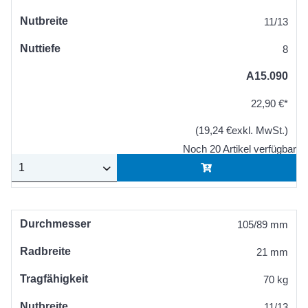
Nutbreite
11/13
Nuttiefe
8
A15.090
22,90 €*
(19,24 €exkl. MwSt.)
Noch 20 Artikel verfügbar
Durchmesser
105/89 mm
Radbreite
21 mm
Tragfähigkeit
70 kg
Nutbreite
11/13