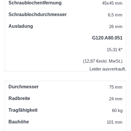
Schraublochentfernung
45x45 mm
Schraublochdurchmesser
6,5 mm
Ausladung
26 mm
G120.A80.051
15,31 €*
(12,87 €exkl. MwSt.)
Leider ausverkauft.
Durchmesser
75 mm
Radbreite
24 mm
Tragfähigkeit
60 kg
Bauhöhe
101 mm