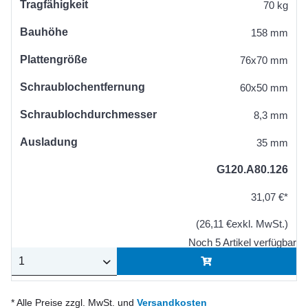
Tragfähigkeit
70 kg
Bauhöhe
158 mm
Plattengröße
76x70 mm
Schraublochentfernung
60x50 mm
Schraublochdurchmesser
8,3 mm
Ausladung
35 mm
G120.A80.126
31,07 €*
(26,11 €exkl. MwSt.)
Noch 5 Artikel verfügbar
* Alle Preise zzgl. MwSt. und
Versandkosten