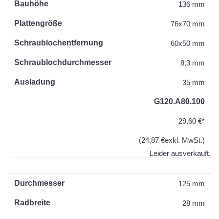
Bauhöhe
136 mm
Plattengröße
76x70 mm
Schraublochentfernung
60x50 mm
Schraublochdurchmesser
8,3 mm
Ausladung
35 mm
G120.A80.100
29,60 €*
(24,87 €exkl. MwSt.)
Leider ausverkauft.
Durchmesser
125 mm
Radbreite
28 mm