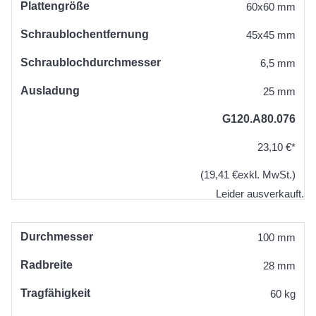
Plattengröße
60x60 mm
Schraublochentfernung
45x45 mm
Schraublochdurchmesser
6,5 mm
Ausladung
25 mm
G120.A80.076
23,10 €*
(19,41 €exkl. MwSt.)
Leider ausverkauft.
Durchmesser
100 mm
Radbreite
28 mm
Tragfähigkeit
60 kg