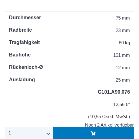
Durchmesser
75 mm
Radbreite
23 mm
Tragfähigkeit
60 kg
Bauhöhe
101 mm
Rückenloch-Ø
12 mm
Ausladung
25 mm
G101.A90.076
12,56 €*
(10,55 €exkl. MwSt.)
Noch 2 Artikel verfügbar