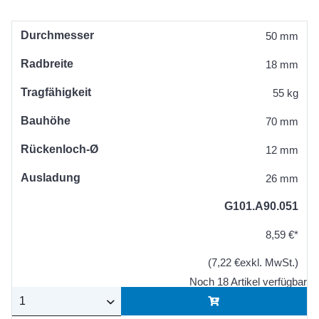
Durchmesser
50 mm
Radbreite
18 mm
Tragfähigkeit
55 kg
Bauhöhe
70 mm
Rückenloch-Ø
12 mm
Ausladung
26 mm
G101.A90.051
8,59 €*
(7,22 €exkl. MwSt.)
Noch 18 Artikel verfügbar