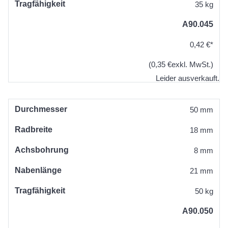
Tragfähigkeit
35 kg
A90.045
0,42 €*
(0,35 €exkl. MwSt.)
Leider ausverkauft.
Durchmesser
50 mm
Radbreite
18 mm
Achsbohrung
8 mm
Nabenlänge
21 mm
Tragfähigkeit
50 kg
A90.050