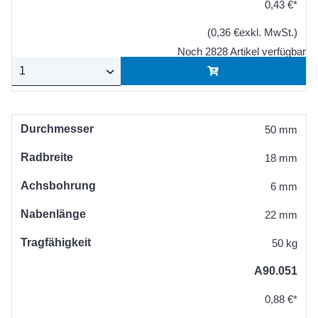
0,43 €*
(0,36 €exkl. MwSt.)
Noch 2828 Artikel verfügbar
Durchmesser
50 mm
Radbreite
18 mm
Achsbohrung
6 mm
Nabenlänge
22 mm
Tragfähigkeit
50 kg
A90.051
0,88 €*