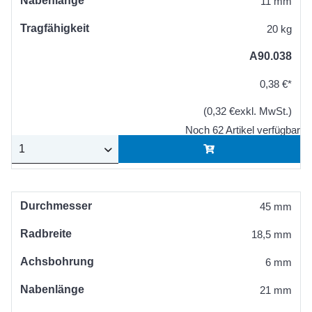
Nabenlänge
11 mm
Tragfähigkeit
20 kg
A90.038
0,38 €*
(0,32 €exkl. MwSt.)
Noch 62 Artikel verfügbar
Durchmesser
45 mm
Radbreite
18,5 mm
Achsbohrung
6 mm
Nabenlänge
21 mm