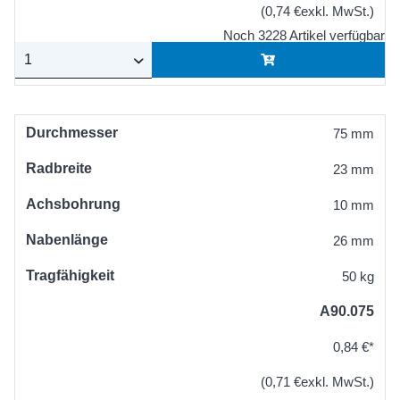
(0,74 €exkl. MwSt.)
Noch 3228 Artikel verfügbar
Durchmesser
75 mm
Radbreite
23 mm
Achsbohrung
10 mm
Nabenlänge
26 mm
Tragfähigkeit
50 kg
A90.075
0,84 €*
(0,71 €exkl. MwSt.)