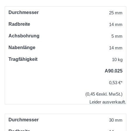
Durchmesser
25 mm
Radbreite
14 mm
Achsbohrung
5 mm
Nabenlänge
14 mm
Tragfähigkeit
10 kg
A90.025
0,53 €*
(0,45 €exkl. MwSt.)
Leider ausverkauft.
Durchmesser
30 mm