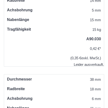
Radbreite
14 mm
Achsbohrung
5 mm
Nabenlänge
15 mm
Tragfähigkeit
15 kg
A90.030
0,42 €*
(0,35 €exkl. MwSt.)
Leider ausverkauft.
Durchmesser
38 mm
Radbreite
18 mm
Achsbohrung
6 mm