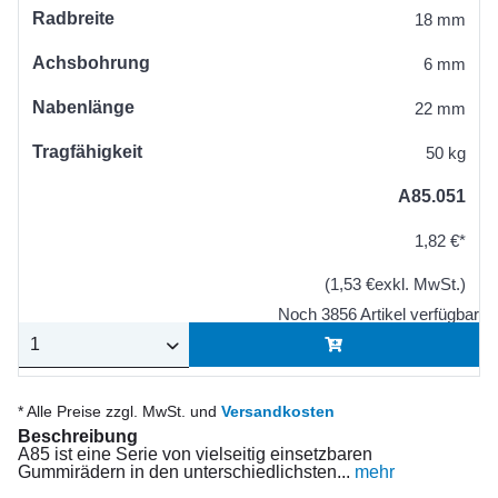
Radbreite
18 mm
Achsbohrung
6 mm
Nabenlänge
22 mm
Tragfähigkeit
50 kg
A85.051
1,82 €*
(1,53 €exkl. MwSt.)
Noch 3856 Artikel verfügbar
* Alle Preise zzgl. MwSt. und
Versandkosten
Beschreibung
A85 ist eine Serie von vielseitig einsetzbaren
Gummirädern in den unterschiedlichsten...
mehr