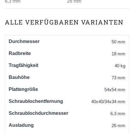
6,3 mm
26 mm
ALLE VERFÜGBAREN VARIANTEN
Durchmesser
50 mm
Radbreite
18 mm
Tragfähigkeit
40 kg
Bauhöhe
73 mm
Plattengröße
54x54 mm
Schraublochentfernung
40x40/34x34 mm
Schraublochdurchmesser
6,3 mm
Ausladung
26 mm