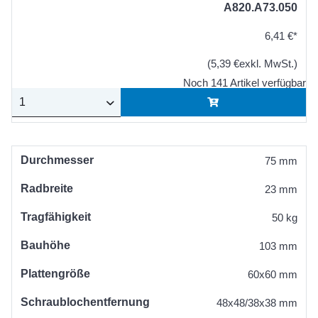
A820.A73.050
6,41 €*
(5,39 €exkl. MwSt.)
Noch 141 Artikel verfügbar
Durchmesser
75 mm
Radbreite
23 mm
Tragfähigkeit
50 kg
Bauhöhe
103 mm
Plattengröße
60x60 mm
Schraublochentfernung
48x48/38x38 mm