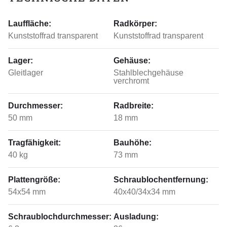
Lauffläche:
Radkörper:
Kunststoffrad transparent
Kunststoffrad transparent
Lager:
Gehäuse:
Gleitlager
Stahlblechgehäuse
verchromt
Durchmesser:
Radbreite:
50 mm
18 mm
Tragfähigkeit:
Bauhöhe:
40 kg
73 mm
Plattengröße:
Schraublochentfernung:
54x54 mm
40x40/34x34 mm
Schraublochdurchmesser:
Ausladung: