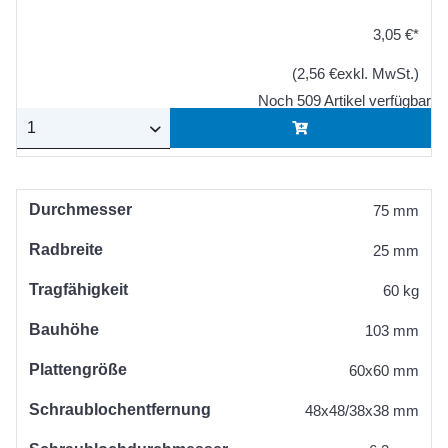
3,05 €*
(2,56 €exkl. MwSt.)
Noch 509 Artikel verfügbar
Durchmesser
75 mm
Radbreite
25 mm
Tragfähigkeit
60 kg
Bauhöhe
103 mm
Plattengröße
60x60 mm
Schraublochentfernung
48x48/38x38 mm