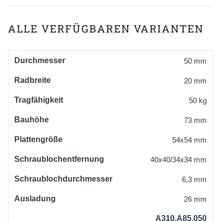
ALLE VERFÜGBAREN VARIANTEN
Durchmesser
50 mm
Radbreite
20 mm
Tragfähigkeit
50 kg
Bauhöhe
73 mm
Plattengröße
54x54 mm
Schraublochentfernung
40x40/34x34 mm
Schraublochdurchmesser
6,3 mm
Ausladung
26 mm
A310.A85.050