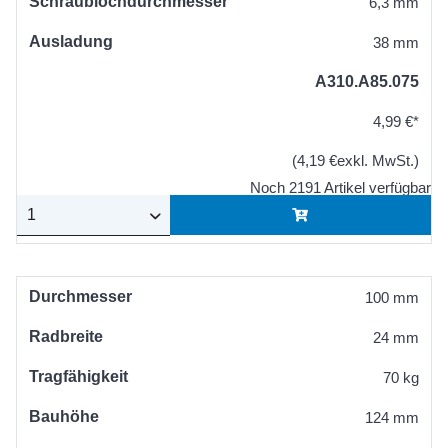
Schraublochdurchmesser
6,3 mm
Ausladung
38 mm
A310.A85.075
4,99 €*
(4,19 €exkl. MwSt.)
Noch 2191 Artikel verfügbar
Durchmesser
100 mm
Radbreite
24 mm
Tragfähigkeit
70 kg
Bauhöhe
124 mm