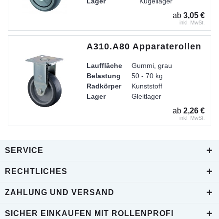
Lager
Kugellager
Gehäuse
Gabel aus Stahlblech
ab
3,05 €
inkl. MwSt.
A310.A80 Apparaterollen
Lauffläche
Gummi, grau
Belastung
50 - 70 kg
Radkörper
Kunststoff
Lager
Gleitlager
Gehäuse
Stahlblech verzinkt-chromati
ab
2,26 €
inkl. MwSt.
SERVICE
RECHTLICHES
ZAHLUNG UND VERSAND
SICHER EINKAUFEN MIT ROLLENPROFI