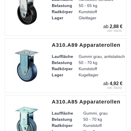
Belastung
50 - 65 kg
Radkörper
Kunststoff
Lager
Gleitlager
Gehäuse
Stahlblech verzinkt-chromati
ab
2,88 €
inkl. MwSt.
A310.A89 Apparaterollen
Lauffläche
Gummi grau, antistatisch
Belastung
50 - 70 kg
Radkörper
Kunststoff
Lager
Kugellager
ab
4,92 €
inkl. MwSt.
A310.A85 Apparaterollen
Lauffläche
Gummi, grau
Belastung
50 - 70 kg
Radkörper
Kunststoff