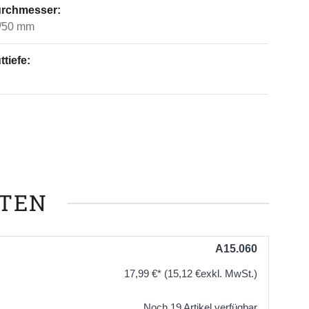
rchmesser:
/50 mm
ttiefe:
NTEN
A15.060
17,99 €*
(15,12 €exkl. MwSt.)
Noch 19 Artikel verfügbar