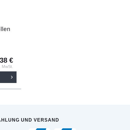
llen
38 €
l. MwSt.
AHLUNG UND VERSAND