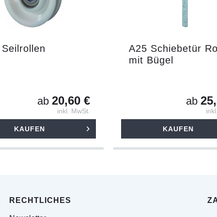
Seilrollen
A25 Schiebetür Ro
mit Bügel
20,60 €
25,
ab
ab
inkl. MwSt.
ink
KAUFEN
KAUFEN
RECHTLICHES
Z