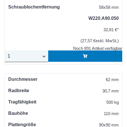
Schraublochentfernung
58x58 mm
W220.A90.050
32,81 €*
(27,57 €exkl. MwSt.)
Noch 891 Artikel verfügbar
Durchmesser
62 mm
Radbreite
30,7 mm
Tragfähigkeit
500 kg
Bauhöhe
110 mm
Plattengröße
90x90 mm