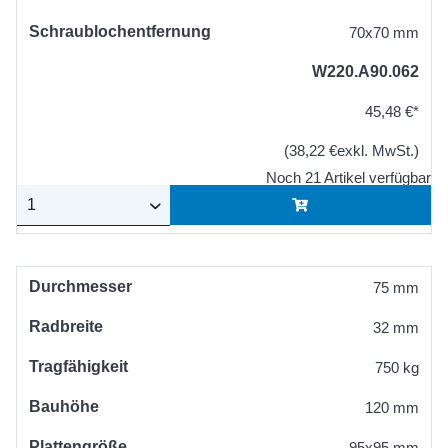
Schraublochentfernung
70x70 mm
W220.A90.062
45,48 €*
(38,22 €exkl. MwSt.)
Noch 21 Artikel verfügbar
Durchmesser
75 mm
Radbreite
32 mm
Tragfähigkeit
750 kg
Bauhöhe
120 mm
Plattengröße
95x95 mm