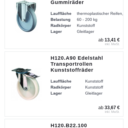
Gummiräder
Lauffläche
thermoplastischer Reifen, g
Belastung
60 - 200 kg
Radkörper
Kunststoff
Lager
Gleitlager
Gehäuse
Gabel aus Edelstahl, zweire
ab
13,41 €
inkl. MwSt.
H120.A90 Edelstahl
Transportrollen
Kunststoffräder
Lauffläche
Kunststoff
Radkörper
Kunststoff
Lager
Gleitlager
ab
33,67 €
inkl. MwSt.
H120.B22.100