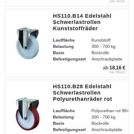
Lager
Edelstahl-Rollenlager
inkl. MwSt.
Gehäuse
Gabel aus Edelstahl, 
HS110.B14 Edelstahl
Schwerlastrollen
Kunststoffräder
Lauffläche
Kunststoff
Belastung
300 - 700 kg
Basis
Bockrolle
Befestigungsart
Anschraubplatte
Radkörper
Kunststoff
ab
18,16 €
Lager
Edelstahl-Rollenlager
inkl. MwSt.
Gehäuse
Gabel aus Edelstahl, 
HS110.B28 Edelstahl
Schwerlastrollen
Polyurethanräder rot
Lauffläche
Polyurethan rot 98+ /
Belastung
300 - 700 kg
Basis
Bockrolle
Befestigungsart
Anschraubplatte