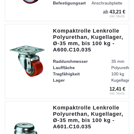
Befestigungsart
Anschraubplatte
Radkörper
Kunststoff
ab
43,21 €
Lager
Edelstahl-Rollenlager
inkl. MwSt.
Gehäuse
Gabel aus Edelstahl, 
Kompaktrolle Lenkrolle
Polyurethan, Kugellager,
Ø-35 mm, bis 100 kg -
A600.C10.035
Raddurchmesser
35 mm
Lauffläche
Polyuretha
Tragfähigkeit
100 kg
Lager
Kugellager
Radkörper
Stahl
12,41 €
Ausladung
20 mm
inkl. MwSt.
Basis
Lenkrolle
Bauhöhe
58 mm
Kompaktrolle Lenkrolle
Plattengröße
60 x 60 mm
Polyurethan, Kugellager,
Schraublochdurchmesser
7 mm
Ø-35 mm, bis 100 kg -
Schraublochentfernung
48 x 48 / 3
A601.C10.035
Radbreite
25 mm