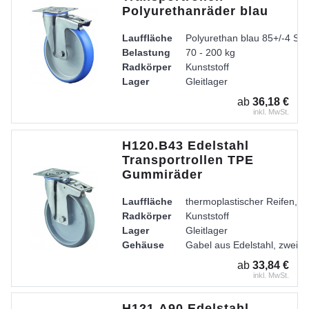
Polyurethanräder blau
Lauffläche
Polyurethan blau 85+/-4 Sh
Belastung
70 - 200 kg
Radkörper
Kunststoff
Lager
Gleitlager
ab
36,18 €
inkl. MwSt.
H120.B43 Edelstahl
Transportrollen TPE
Gummiräder
Lauffläche
thermoplastischer Reifen, g
Radkörper
Kunststoff
Lager
Gleitlager
Gehäuse
Gabel aus Edelstahl, zweire
ab
33,84 €
inkl. MwSt.
H121.A90 Edelstahl