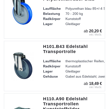
Lauffläche
Polyurethan blau 85+/-4 Sh
Belastung
70 - 200 kg
Radkörper
Kunststoff
Lager
Gleitlager
ab
20,20 €
inkl. MwSt.
H101.B43 Edelstahl
Transportrolle
Lauffläche
thermoplastischer Reifen, g
Radkörper
Kunststoff
Lager
Gleitlager
Gehäuse
Gabel aus Edelstahl, zweire
ab
18,49 €
inkl. MwSt.
H110.A90 Edelstahl
Transportrollen