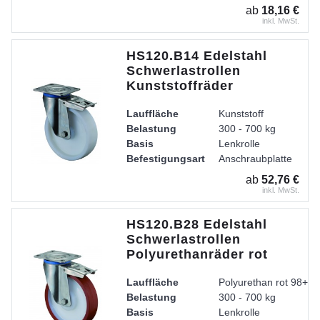
Radkörper
Kunststoff
ab
18,16 €
Lager
Edelstahl-Rollenlager
inkl. MwSt.
Gehäuse
Gabel aus Edelstahl, 
HS120.B14 Edelstahl
Schwerlastrollen
Kunststoffräder
Lauffläche
Kunststoff
Belastung
300 - 700 kg
Basis
Lenkrolle
Befestigungsart
Anschraubplatte
Radkörper
Kunststoff
ab
52,76 €
Lager
Edelstahl-Rollenlager
inkl. MwSt.
Gehäuse
Gabel aus Edelstahl, 
HS120.B28 Edelstahl
Schwerlastrollen
Polyurethanräder rot
Lauffläche
Polyurethan rot 98+ /
Belastung
300 - 700 kg
Basis
Lenkrolle