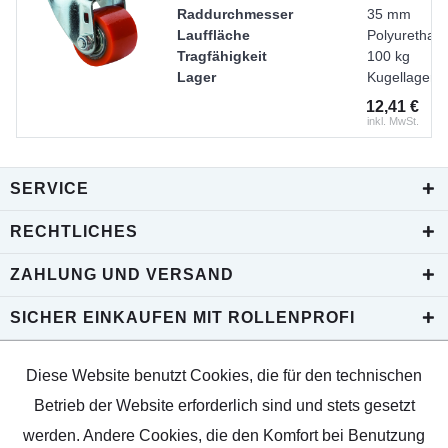
Gewicht
0,22 kg
Raddurchmesser
35 mm
Lauffläche
Polyurethan
Tragfähigkeit
100 kg
Lager
Kugellager
Radkörper
Stahl
12,41 €
Ausladung
20 mm
inkl. MwSt.
Basis
Lenkrolle
Bauhöhe
58 mm
Radbreite
25 mm
SERVICE
Gewicht
0,2 kg
Rückenlochdurchmesser
11 mm
RECHTLICHES
ZAHLUNG UND VERSAND
SICHER EINKAUFEN MIT ROLLENPROFI
Diese Website benutzt Cookies, die für den technischen
Betrieb der Website erforderlich sind und stets gesetzt
werden. Andere Cookies, die den Komfort bei Benutzung