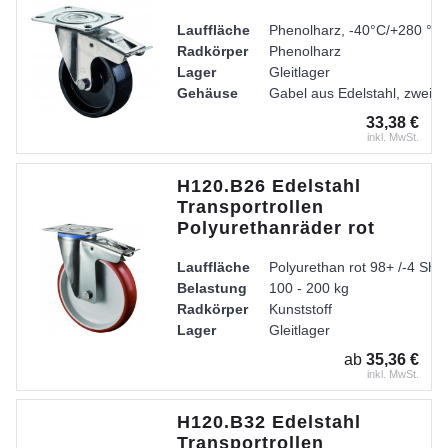
Lauffläche
Phenolharz, -40°C/+280 °C
Radkörper
Phenolharz
Lager
Gleitlager
Gehäuse
Gabel aus Edelstahl, zweire
33,38 €
inkl. MwSt.
H120.B26 Edelstahl
Transportrollen
Polyurethanräder rot
Lauffläche
Polyurethan rot 98+ /-4 Sho
Belastung
100 - 200 kg
Radkörper
Kunststoff
Lager
Gleitlager
ab
35,36 €
inkl. MwSt.
H120.B32 Edelstahl
Transportrollen