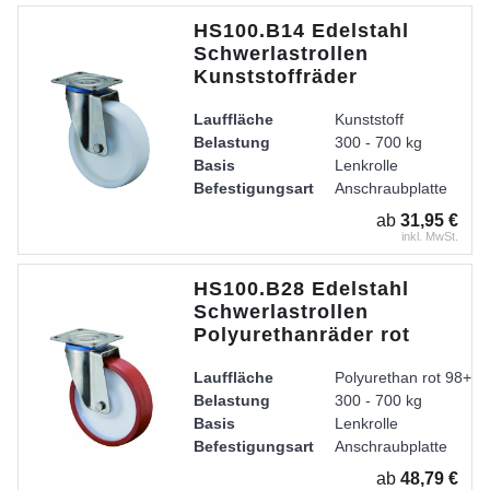
HS100.B14 Edelstahl
Schwerlastrollen
Kunststoffräder
Lauffläche
Kunststoff
Belastung
300 - 700 kg
Basis
Lenkrolle
Befestigungsart
Anschraubplatte
Radkörper
Kunststoff
ab
31,95 €
Lager
Edelstahl-Rollenlager
inkl. MwSt.
Gehäuse
Gabel aus Edelstahl, 
HS100.B28 Edelstahl
Schwerlastrollen
Polyurethanräder rot
Lauffläche
Polyurethan rot 98+ /
Belastung
300 - 700 kg
Basis
Lenkrolle
Befestigungsart
Anschraubplatte
Radkörper
Kunststoff
ab
48,79 €