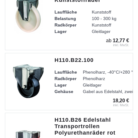
Kunststoffräder
Lauffläche
Kunststoff
Belastung
100 - 300 kg
Radkörper
Kunststoff
Lager
Gleitlager
ab
12,77 €
inkl. MwSt.
H110.B22.100
Lauffläche
Phenolharz, -40°C/+280 °C
Radkörper
Phenolharz
Lager
Gleitlager
Gehäuse
Gabel aus Edelstahl, zweire
18,20 €
inkl. MwSt.
H110.B26 Edelstahl
Transportrollen
Polyurethanräder rot