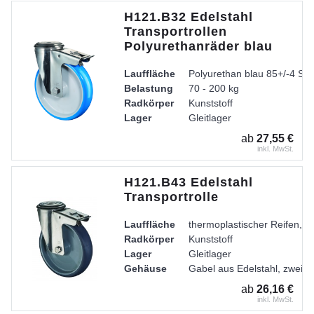
H121.B32 Edelstahl
Transportrollen
Polyurethanräder blau
Lauffläche
Polyurethan blau 85+/-4 Sh
Belastung
70 - 200 kg
Radkörper
Kunststoff
Lager
Gleitlager
ab
27,55 €
inkl. MwSt.
H121.B43 Edelstahl
Transportrolle
Lauffläche
thermoplastischer Reifen, g
Radkörper
Kunststoff
Lager
Gleitlager
Gehäuse
Gabel aus Edelstahl, zweire
ab
26,16 €
inkl. MwSt.