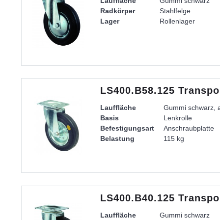
Lauffläche
Gummi schwarz
Radkörper
Stahlfelge
Lager
Rollenlager
LS400.B58.125 Transpor
Lauffläche
Gummi schwarz, an
Basis
Lenkrolle
Befestigungsart
Anschraubplatte
Belastung
115 kg
Radkörper
Stahlfelge
Lager
Rollenlager
LS400.B40.125 Transpor
Lauffläche
Gummi schwarz