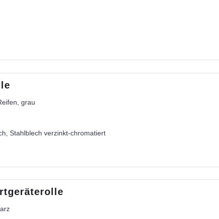
le
Reifen, grau
h, Stahlblech verzinkt-chromatiert
tgeräterolle
warz