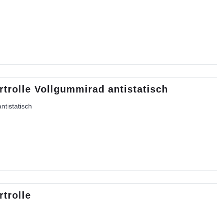
trolle Vollgummirad antistatisch
tistatisch
trolle