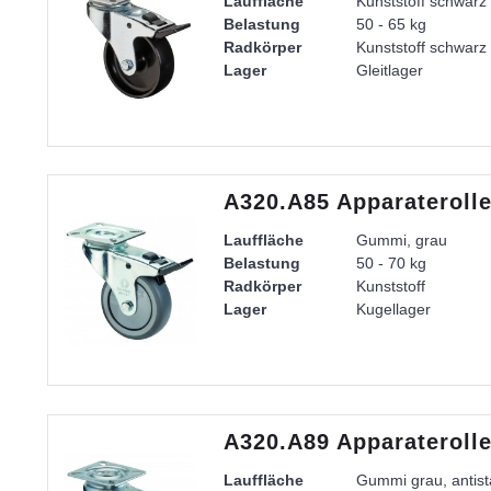
Lauffläche
Kunststoff schwarz
Belastung
50 - 65 kg
Radkörper
Kunststoff schwarz
Lager
Gleitlager
Gehäuse
Stahlblech verzinkt
A320.A85 Apparateroll
Lauffläche
Gummi, grau
Belastung
50 - 70 kg
Radkörper
Kunststoff
Lager
Kugellager
Gehäuse
Gabel aus Stahlble
A320.A89 Apparateroll
Lauffläche
Gummi grau, antist