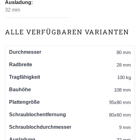
Ausladung:
32 mm
ALLE VERFÜGBAREN VARIANTEN
Durchmesser
80 mm
Radbreite
28 mm
Tragfähigkeit
100 kg
Bauhöhe
108 mm
Plattengröße
95x80 mm
Schraublochentfernung
80x60 mm
Schraublochdurchmesser
9 mm
Ausladung
32 mm