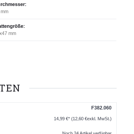
rchmesser:
 mm
attengröße:
x47 mm
NTEN
F382.060
14,99 €*
(12,60 €exkl. MwSt.)
Noch 24 Artikel verfügbar