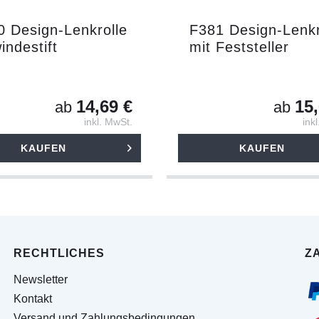
0 Design-Lenkrolle
F381 Design-Lenkr
ndestift
mit Feststeller
14,69 €
15,
ab
ab
inkl. MwSt.
ink
KAUFEN
KAUFEN
RECHTLICHES
Z
Newsletter
Kontakt
Versand und Zahlungsbedingungen