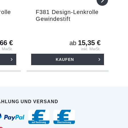
olle
F381 Design-Lenkrolle
F
Gewindestift
66 €
15,35 €
ab
l. MwSt.
inkl. MwSt.
KAUFEN
AHLUNG UND VERSAND