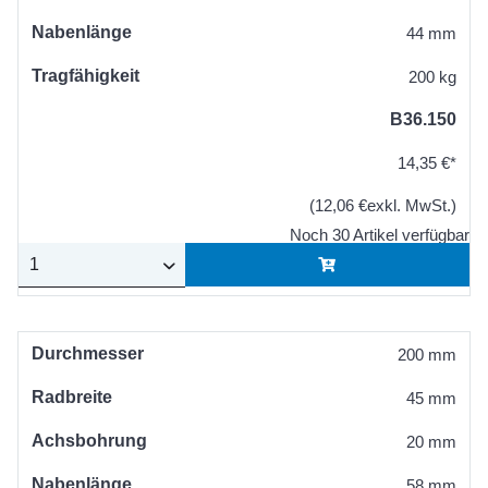
Nabenlänge
44 mm
Tragfähigkeit
200 kg
B36.150
14,35 €*
(12,06 €exkl. MwSt.)
Noch 30 Artikel verfügbar
Durchmesser
200 mm
Radbreite
45 mm
Achsbohrung
20 mm
Nabenlänge
58 mm