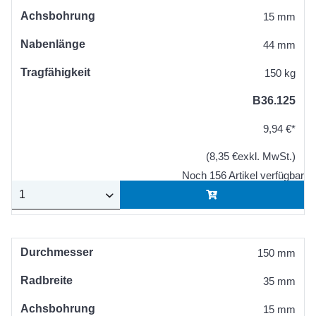
Achsbohrung
15 mm
Nabenlänge
44 mm
Tragfähigkeit
150 kg
B36.125
9,94 €*
(8,35 €exkl. MwSt.)
Noch 156 Artikel verfügbar
Durchmesser
150 mm
Radbreite
35 mm
Achsbohrung
15 mm