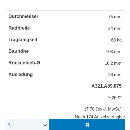
Durchmesser
75 mm
Radbreite
24 mm
Tragfähigkeit
60 kg
Bauhöhe
103 mm
Rückenloch-Ø
10,2 mm
Ausladung
38 mm
A321.A89.075
9,26 €*
(7,78 €exkl. MwSt.)
Noch 174 Artikel verfügbar