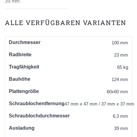
39 mm
ALLE VERFÜGBAREN VARIANTEN
Durchmesser
100 mm
Radbreite
23 mm
Tragfähigkeit
65 kg
Bauhöhe
124 mm
Plattengröße
60x60 mm
Schraublochentfernung
47 mm x 47 mm / 37 mm x 37 mm
Schraublochdurchmesser
6,3 mm
Ausladung
39 mm