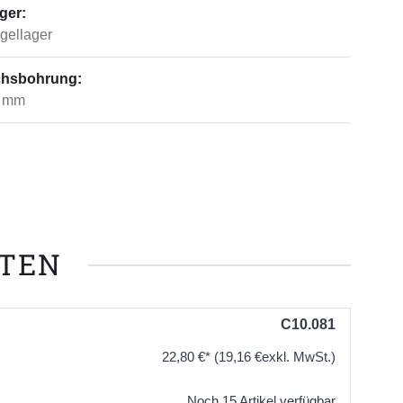
ger:
gellager
hsbohrung:
 mm
NTEN
C10.081
22,80 €*
(19,16 €exkl. MwSt.)
Noch 15 Artikel verfügbar