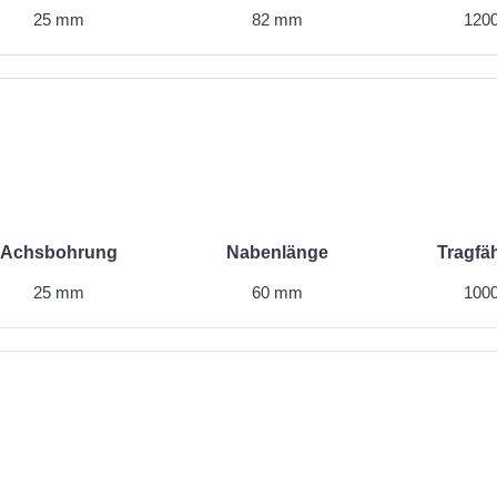
25 mm
82 mm
1200
Achsbohrung
Nabenlänge
Tragfäh
25 mm
60 mm
1000