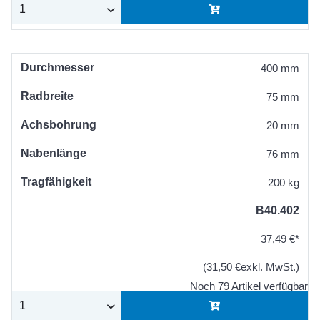
Durchmesser
400 mm
Radbreite
75 mm
Achsbohrung
20 mm
Nabenlänge
76 mm
Tragfähigkeit
200 kg
B40.402
37,49 €*
(31,50 €exkl. MwSt.)
Noch 79 Artikel verfügbar