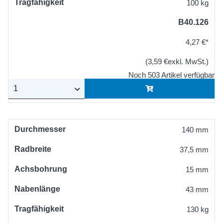
Tragfähigkeit
100 kg
B40.126
4,27 €*
(3,59 €exkl. MwSt.)
Noch 503 Artikel verfügbar
Durchmesser
140 mm
Radbreite
37,5 mm
Achsbohrung
15 mm
Nabenlänge
43 mm
Tragfähigkeit
130 kg