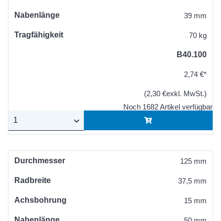
Nabenlänge
39 mm
Tragfähigkeit
70 kg
B40.100
2,74 €*
(2,30 €exkl. MwSt.)
Noch 1682 Artikel verfügbar
Durchmesser
125 mm
Radbreite
37,5 mm
Achsbohrung
15 mm
Nabenlänge
50 mm