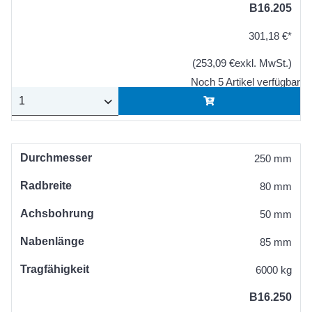
B16.205
301,18 €*
(253,09 €exkl. MwSt.)
Noch 5 Artikel verfügbar
Durchmesser
250 mm
Radbreite
80 mm
Achsbohrung
50 mm
Nabenlänge
85 mm
Tragfähigkeit
6000 kg
B16.250